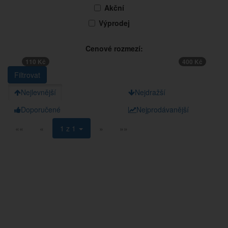
Akční
Výprodej
Cenové rozmezí:
110 Kč
400 Kč
Nejlevnější
Nejdražší
Doporučené
Nejprodávanější
««
«
1 z 1
»
»»