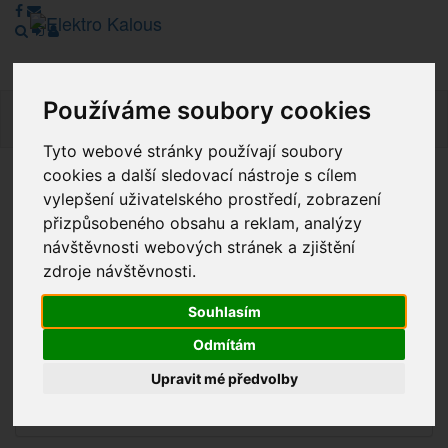
Používáme soubory cookies
Navig
Tyto webové stránky používají soubory
cookies a další sledovací nástroje s cílem
Vážení zákazníci, v tuto chvíli je Náš internetový obchod v
vylepšení uživatelského prostředí, zobrazení
režimu Katalogu. Objednávky on-line nyní nelze vyřídit.
přizpůsobeného obsahu a reklam, analýzy
Děkujeme za pochopení.
návštěvnosti webových stránek a zjištění
zdroje návštěvnosti.
Souhlasím
Výprodej
Odmítám
Novinky
Upravit mé předvolby
Akce