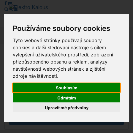
Používáme soubory cookies
Navig
Tyto webové stránky používají soubory
cookies a další sledovací nástroje s cílem
vylepšení uživatelského prostředí, zobrazení
Vážení zákazníci, v tuto chvíli je Náš internetový obchod v
přizpůsobeného obsahu a reklam, analýzy
režimu Katalogu. Objednávky on-line nyní nelze vyřídit.
návštěvnosti webových stránek a zjištění
Děkujeme za pochopení.
zdroje návštěvnosti.
Souhlasím
Výprodej
Odmítám
Novinky
Upravit mé předvolby
Akce