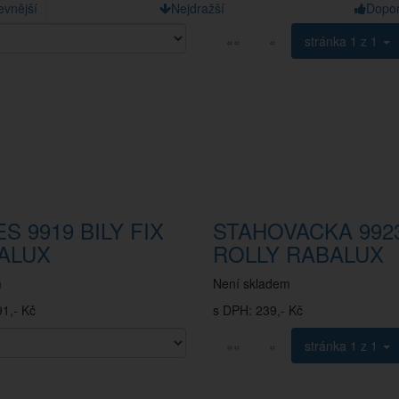
evnější
Nejdražší
Dopo
««
«
stránka
1 z 1
S 9919 BILY FIX
STAHOVACKA 992
ALUX
ROLLY RABALUX
m
Není skladem
1,- Kč
s DPH: 239,- Kč
««
«
stránka
1 z 1