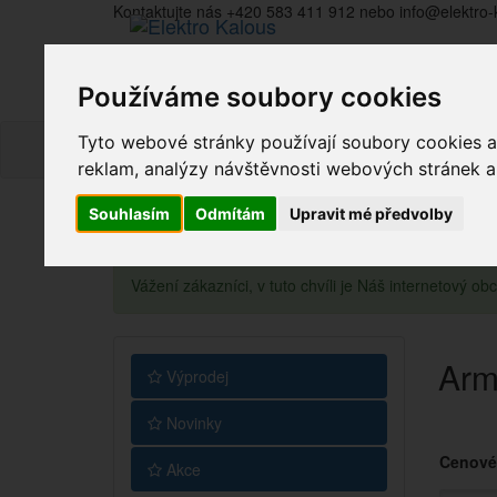
Kontaktujte nás +420 583 411 912 nebo info@elektro-
Používáme soubory cookies
Tyto webové stránky používají soubory cookies a 
reklam, analýzy návštěvnosti webových stránek a z
Souhlasím
Odmítám
Upravit mé předvolby
Vážení zákazníci, v tuto chvíli je Náš internetový 
Arm
Výprodej
Novinky
Cenové
Akce