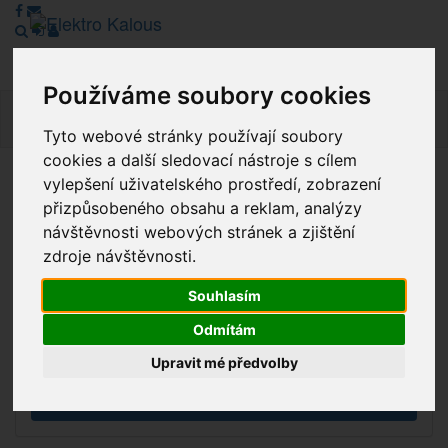
Používáme soubory cookies
Navig
Tyto webové stránky používají soubory
cookies a další sledovací nástroje s cílem
vylepšení uživatelského prostředí, zobrazení
Vážení zákazníci, v tuto chvíli je Náš internetový obchod v
přizpůsobeného obsahu a reklam, analýzy
režimu Katalogu. Objednávky on-line nyní nelze vyřídit.
návštěvnosti webových stránek a zjištění
Děkujeme za pochopení.
zdroje návštěvnosti.
Souhlasím
Výprodej
Odmítám
Novinky
Upravit mé předvolby
Akce