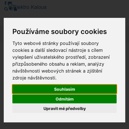
Používáme soubory cookies
Navig
Tyto webové stránky používají soubory
cookies a další sledovací nástroje s cílem
Vážení zákazníci, v tuto chvíli je Náš internetový obchod v
vylepšení uživatelského prostředí, zobrazení
režimu Katalogu. Objednávky on-line nyní nelze vyřídit.
přizpůsobeného obsahu a reklam, analýzy
Děkujeme za pochopení.
návštěvnosti webových stránek a zjištění
zdroje návštěvnosti.
Souhlasím
Výprodej
Odmítám
Novinky
Upravit mé předvolby
Akce