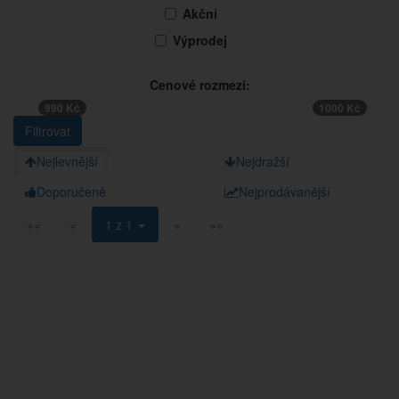
Akční
Výprodej
Cenové rozmezí:
990 Kč
1000 Kč
Nejlevnější
Nejdražší
Doporučené
Nejprodávanější
««
«
1 z 1
»
»»