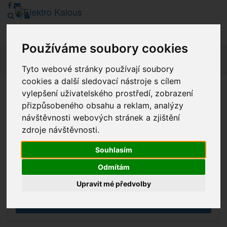
Používáme soubory cookies
Navig
Tyto webové stránky používají soubory
cookies a další sledovací nástroje s cílem
vylepšení uživatelského prostředí, zobrazení
Vážení zákazníci, v tuto chvíli je Náš internetový obchod v
přizpůsobeného obsahu a reklam, analýzy
režimu Katalogu. Objednávky on-line nyní nelze vyřídit.
návštěvnosti webových stránek a zjištění
Děkujeme za pochopení.
zdroje návštěvnosti.
Souhlasím
Výprodej
Odmítám
Novinky
Upravit mé předvolby
Akce