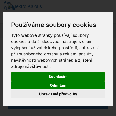
Používáme soubory cookies
Navig
Tyto webové stránky používají soubory
cookies a další sledovací nástroje s cílem
vylepšení uživatelského prostředí, zobrazení
Vážení zákazníci, v tuto chvíli je Náš internetový obchod v
přizpůsobeného obsahu a reklam, analýzy
režimu Katalogu. Objednávky on-line nyní nelze vyřídit.
návštěvnosti webových stránek a zjištění
Děkujeme za pochopení.
zdroje návštěvnosti.
Souhlasím
Výprodej
Odmítám
Novinky
Upravit mé předvolby
Akce