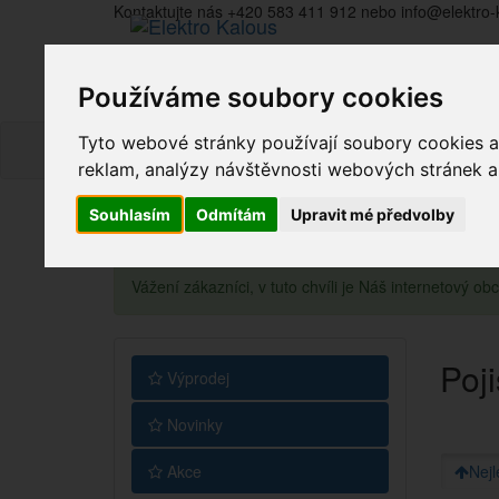
Kontaktujte nás +420 583 411 912 nebo info@elektro-
Používáme soubory cookies
Tyto webové stránky používají soubory cookies a 
reklam, analýzy návštěvnosti webových stránek a z
Souhlasím
Odmítám
Upravit mé předvolby
Vážení zákazníci, v tuto chvíli je Náš internetový 
Poj
Výprodej
Novinky
Akce
Nejl