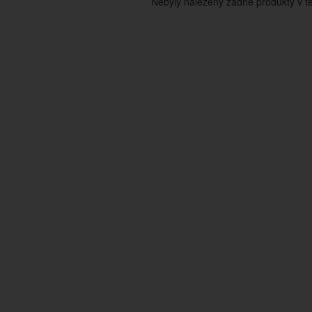
Nebyly nalezeny žádné produkty v tét