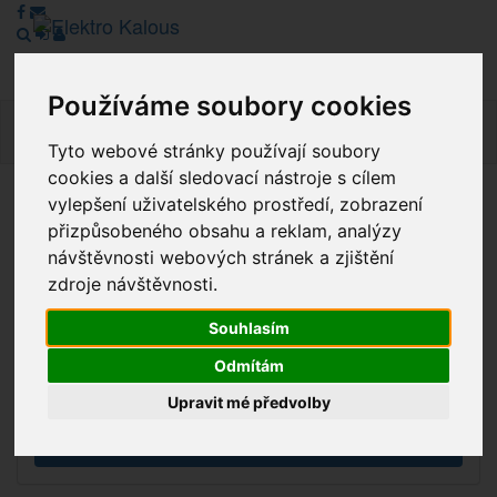
Používáme soubory cookies
Navig
Tyto webové stránky používají soubory
cookies a další sledovací nástroje s cílem
vylepšení uživatelského prostředí, zobrazení
Vážení zákazníci, v tuto chvíli je Náš internetový obchod v
přizpůsobeného obsahu a reklam, analýzy
režimu Katalogu. Objednávky on-line nyní nelze vyřídit.
návštěvnosti webových stránek a zjištění
Děkujeme za pochopení.
zdroje návštěvnosti.
Souhlasím
Výprodej
Odmítám
Novinky
Upravit mé předvolby
Akce