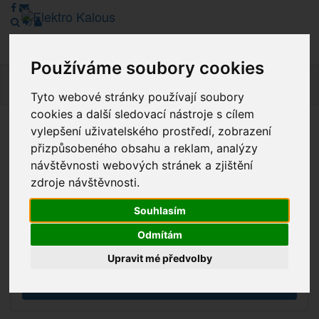
Používáme soubory cookies
Navig
Tyto webové stránky používají soubory
cookies a další sledovací nástroje s cílem
vylepšení uživatelského prostředí, zobrazení
Vážení zákazníci, v tuto chvíli je Náš internetový obchod v
přizpůsobeného obsahu a reklam, analýzy
režimu Katalogu. Objednávky on-line nyní nelze vyřídit.
návštěvnosti webových stránek a zjištění
Děkujeme za pochopení.
zdroje návštěvnosti.
Souhlasím
Výprodej
Odmítám
Novinky
Upravit mé předvolby
Akce