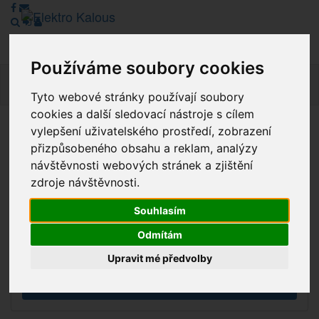
Používáme soubory cookies
Navig
Tyto webové stránky používají soubory
cookies a další sledovací nástroje s cílem
vylepšení uživatelského prostředí, zobrazení
Vážení zákazníci, v tuto chvíli je Náš internetový obchod v
přizpůsobeného obsahu a reklam, analýzy
režimu Katalogu. Objednávky on-line nyní nelze vyřídit.
návštěvnosti webových stránek a zjištění
Děkujeme za pochopení.
zdroje návštěvnosti.
Souhlasím
Výprodej
Odmítám
Novinky
Upravit mé předvolby
Akce