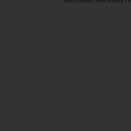
Nebyly nalezeny žádné produkty v tét