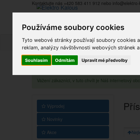
Kontaktujte nás +420 583 411 912 nebo info@elektro-
Používáme soubory cookies
Tyto webové stránky používají soubory cookies a 
reklam, analýzy návštěvnosti webových stránek a z
Souhlasím
Odmítám
Upravit mé předvolby
Vážení zákazníci, v tuto chvíli je Náš internetový 
Přís
Výprodej
Novinky
Akce
Nejl