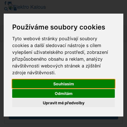
Používáme soubory cookies
Navig
Tyto webové stránky používají soubory
cookies a další sledovací nástroje s cílem
vylepšení uživatelského prostředí, zobrazení
Vážení zákazníci, v tuto chvíli je Náš internetový obchod v
přizpůsobeného obsahu a reklam, analýzy
režimu Katalogu. Objednávky on-line nyní nelze vyřídit.
návštěvnosti webových stránek a zjištění
Děkujeme za pochopení.
zdroje návštěvnosti.
Souhlasím
Výprodej
Odmítám
Novinky
Upravit mé předvolby
Akce