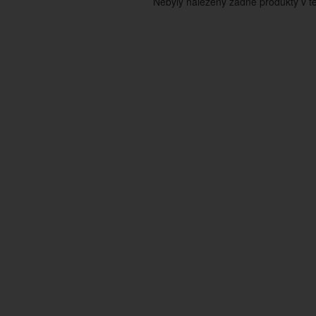
Nebyly nalezeny žádné produkty v tét