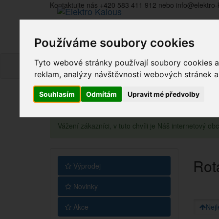
Kontaktujte nás +420 583 411 912 nebo info@elektro-
Používáme soubory cookies
Tyto webové stránky používají soubory cookies a 
reklam, analýzy návštěvnosti webových stránek a z
Souhlasím
Odmítám
Upravit mé předvolby
Vážení zákazníci, v tuto chvíli je Náš internetový 
Rot
Výprodej
Novinky
Akce
Nejl