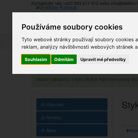
Kontaktujte nás +420 583 411 912 nebo info@elektro-
Používáme soubory cookies
Tyto webové stránky používají soubory cookies a 
reklam, analýzy návštěvnosti webových stránek a z
Souhlasím
Odmítám
Upravit mé předvolby
Vážení zákazníci, v tuto chvíli je Náš internetový 
Sty
Výprodej
Novinky
Akce
Nejl