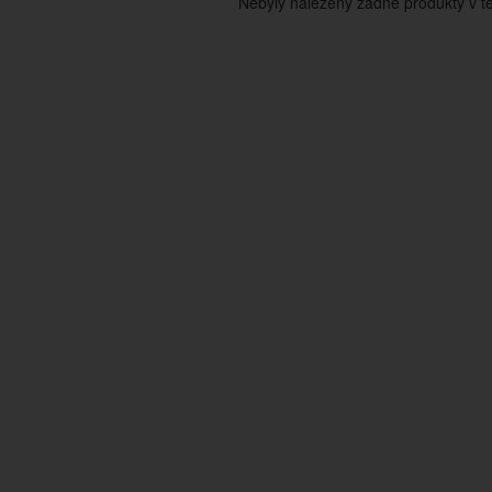
Nebyly nalezeny žádné produkty v tét