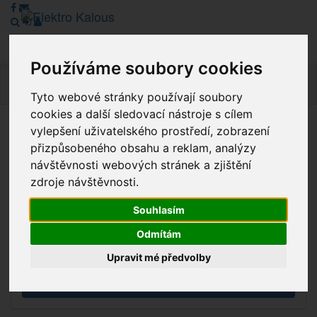
Používáme soubory cookies
Navig
Tyto webové stránky používají soubory
cookies a další sledovací nástroje s cílem
vylepšení uživatelského prostředí, zobrazení
Vážení zákazníci, v tuto chvíli je Náš internetový obchod v
přizpůsobeného obsahu a reklam, analýzy
režimu Katalogu. Objednávky on-line nyní nelze vyřídit.
návštěvnosti webových stránek a zjištění
Děkujeme za pochopení.
zdroje návštěvnosti.
Souhlasím
Výprodej
Odmítám
Novinky
Upravit mé předvolby
Akce