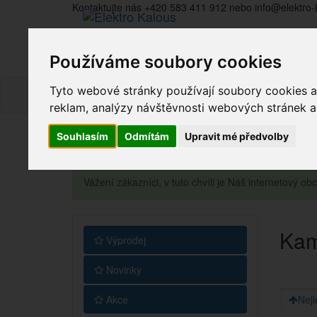
Kontaktujte nás +420 583 411 912 nebo info@elektro-
Používáme soubory cookies
Tyto webové stránky používají soubory cookies a 
reklam, analýzy návštěvnosti webových stránek a z
Souhlasím
Odmítám
Upravit mé předvolby
Vážení zákazníci, v tuto chvíli je Náš internetový 
Kam
Výprodej
Novinky
Akce
Nejl