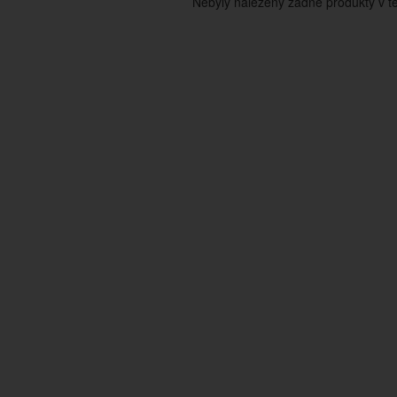
Nebyly nalezeny žádné produkty v tét