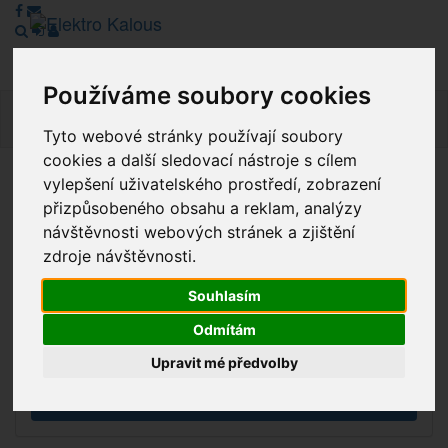
Používáme soubory cookies
Navig
Tyto webové stránky používají soubory
cookies a další sledovací nástroje s cílem
vylepšení uživatelského prostředí, zobrazení
Vážení zákazníci, v tuto chvíli je Náš internetový obchod v
přizpůsobeného obsahu a reklam, analýzy
režimu Katalogu. Objednávky on-line nyní nelze vyřídit.
návštěvnosti webových stránek a zjištění
Děkujeme za pochopení.
zdroje návštěvnosti.
Souhlasím
Výprodej
Odmítám
Novinky
Upravit mé předvolby
Akce