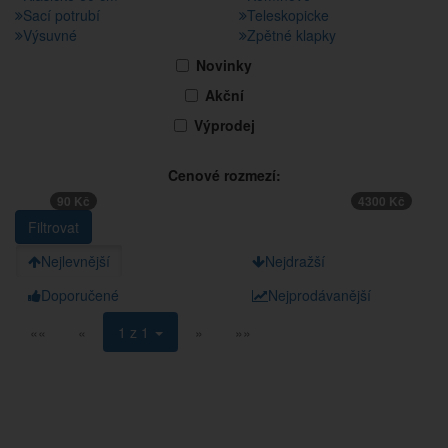
Sací potrubí
Teleskopicke
Výsuvné
Zpětné klapky
Novinky
Akční
Výprodej
Cenové rozmezí:
90 Kč
4300 Kč
Nejlevnější
Nejdražší
Doporučené
Nejprodávanější
««
«
1 z 1
»
»»