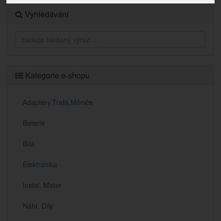
Vyhledávání
Kategorie e-shopu
Adaptéry,Trafa,Měniče
Baterie
Bílá
Elektronika
Instal. Mater
Náhr. Díly