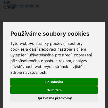
Navig
Používáme soubory cookies
Tyto webové stránky používají soubory
Vážení zákazníci, v tuto chvíli je Náš internetový obchod v
cookies a další sledovací nástroje s cílem
režimu Katalogu. Objednávky on-line nyní nelze vyřídit.
vylepšení uživatelského prostředí, zobrazení
Děkujeme za pochopení.
přizpůsobeného obsahu a reklam, analýzy
návštěvnosti webových stránek a zjištění
zdroje návštěvnosti.
Výprodej
Souhlasím
Novinky
Odmítám
Akce
Upravit mé předvolby