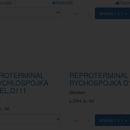
evnější
Nejdražší
Dopo
««
«
stránka
1 z 1
ROTERMINAL
REPROTERMINAL
YCHLOSPOJKA
RYCHOSPOJKA D
EL.D111
Skladem
m
s DPH: 5,- Kč
,- Kč
««
«
stránka
1 z 1