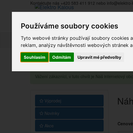
Kontaktujte nás +420 583 411 912 nebo info@elektro-
Používáme soubory cookies
Tyto webové stránky používají soubory cookies a 
reklam, analýzy návštěvnosti webových stránek a z
Souhlasím
Odmítám
Upravit mé předvolby
Vážení zákazníci, v tuto chvíli je Náš internetový 
Náh
Výprodej
Novinky
Cenové
Akce