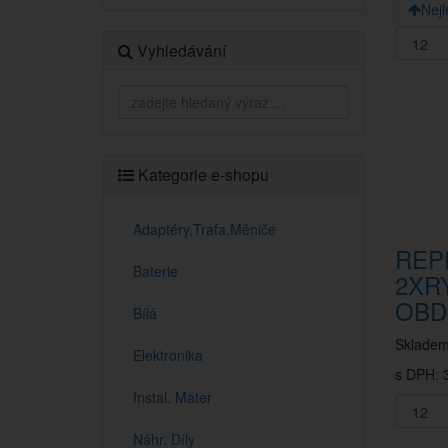
Nejl
Vyhledávání
Kategorie e-shopu
Adaptéry,Trafa,Měniče
REP
Baterie
2XR
OBD
Bílá
Sklade
Elektronika
s DPH: 3
Instal. Mater
Náhr. Díly