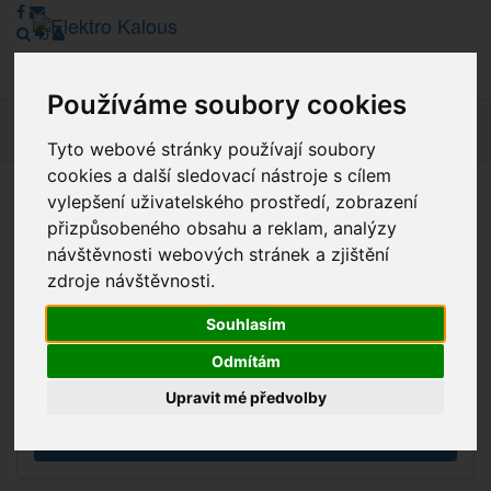
Používáme soubory cookies
Navig
Tyto webové stránky používají soubory
cookies a další sledovací nástroje s cílem
vylepšení uživatelského prostředí, zobrazení
Vážení zákazníci, v tuto chvíli je Náš internetový obchod v
přizpůsobeného obsahu a reklam, analýzy
režimu Katalogu. Objednávky on-line nyní nelze vyřídit.
návštěvnosti webových stránek a zjištění
Děkujeme za pochopení.
zdroje návštěvnosti.
Souhlasím
Výprodej
Odmítám
Novinky
Upravit mé předvolby
Akce