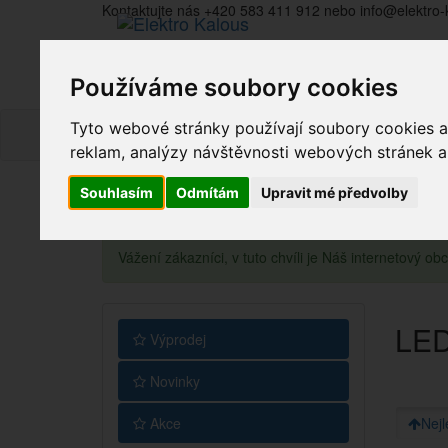
Kontaktujte nás +420 583 411 912 nebo info@elektro-
Používáme soubory cookies
Tyto webové stránky používají soubory cookies a 
reklam, analýzy návštěvnosti webových stránek a z
Souhlasím
Odmítám
Upravit mé předvolby
Vážení zákazníci, v tuto chvíli je Náš internetový 
LED
Výprodej
Novinky
Akce
Nejl