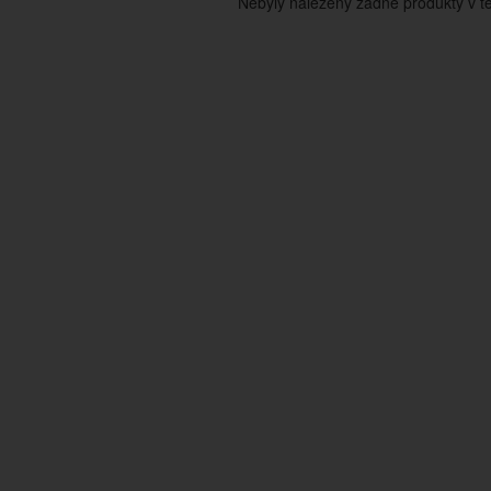
Nebyly nalezeny žádné produkty v tét