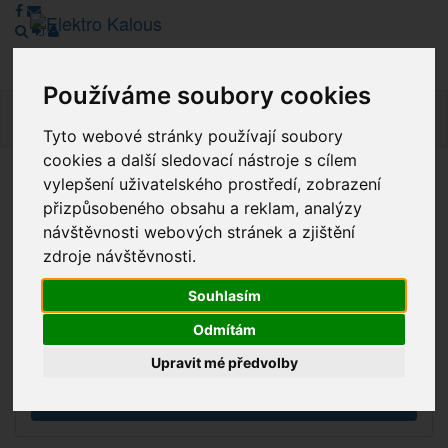
Používáme soubory cookies
Navig
Tyto webové stránky používají soubory
cookies a další sledovací nástroje s cílem
vylepšení uživatelského prostředí, zobrazení
Vážení zákazníci, v tuto chvíli je Náš internetový obchod v
přizpůsobeného obsahu a reklam, analýzy
režimu Katalogu. Objednávky on-line nyní nelze vyřídit.
návštěvnosti webových stránek a zjištění
Děkujeme za pochopení.
zdroje návštěvnosti.
Souhlasím
Výprodej
Odmítám
Novinky
Upravit mé předvolby
Akce