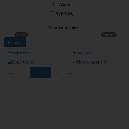
Akční
Výprodej
Cenové rozmezí:
20 Kč
100 Kč
Nejlevnější
Nejdražší
Doporučené
Nejprodávanější
««
«
1 z 1
»
»»