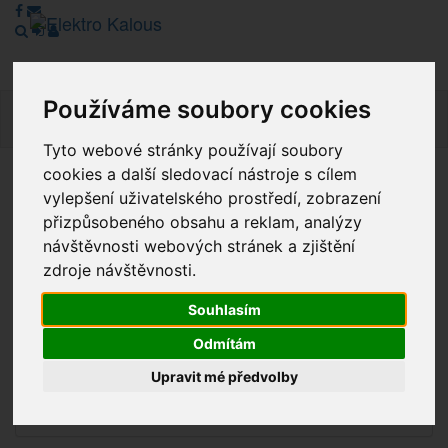
Používáme soubory cookies
Navig
Tyto webové stránky používají soubory
cookies a další sledovací nástroje s cílem
Vážení zákazníci, v tuto chvíli je Náš internetový obchod v
vylepšení uživatelského prostředí, zobrazení
režimu Katalogu. Objednávky on-line nyní nelze vyřídit.
přizpůsobeného obsahu a reklam, analýzy
Děkujeme za pochopení.
návštěvnosti webových stránek a zjištění
zdroje návštěvnosti.
Souhlasím
Výprodej
Odmítám
Novinky
Upravit mé předvolby
Akce