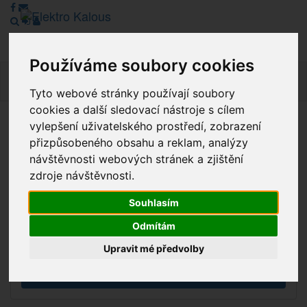
Používáme soubory cookies
Navig
Tyto webové stránky používají soubory
cookies a další sledovací nástroje s cílem
vylepšení uživatelského prostředí, zobrazení
Vážení zákazníci, v tuto chvíli je Náš internetový obchod v
přizpůsobeného obsahu a reklam, analýzy
režimu Katalogu. Objednávky on-line nyní nelze vyřídit.
návštěvnosti webových stránek a zjištění
Děkujeme za pochopení.
zdroje návštěvnosti.
Souhlasím
Výprodej
Odmítám
Novinky
Upravit mé předvolby
Akce