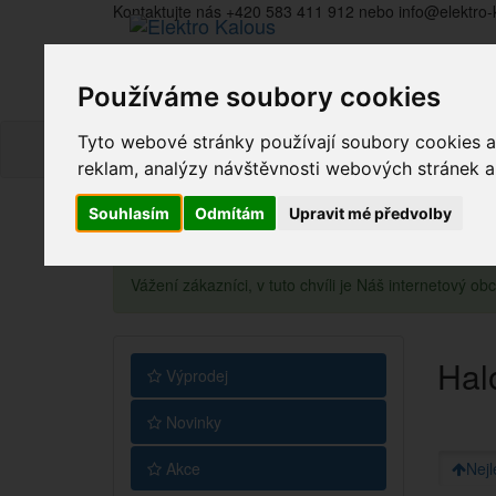
Kontaktujte nás +420 583 411 912 nebo info@elektro-
Používáme soubory cookies
Tyto webové stránky používají soubory cookies a 
reklam, analýzy návštěvnosti webových stránek a z
Souhlasím
Odmítám
Upravit mé předvolby
Vážení zákazníci, v tuto chvíli je Náš internetový 
Halo
Výprodej
Novinky
Akce
Nejl