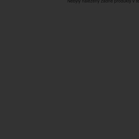
Nebyly nalezeny žádné produkty v tét