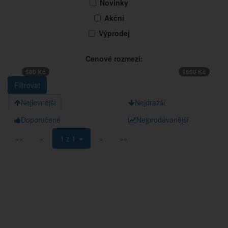
Novinky
Akční
Výprodej
Cenové rozmezí:
580 Kč
1600 Kč
Nejlevnější
Nejdražší
Doporučené
Nejprodávanější
««
«
1 z 1
»
»»