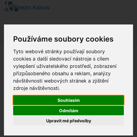
Navig
Používáme soubory cookies
Tyto webové stránky používají soubory
cookies a další sledovací nástroje s cílem
Vážení zákazníci, v tuto chvíli je Náš internetový obchod v
režimu Katalogu. Objednávky on-line nyní nelze vyřídit.
vylepšení uživatelského prostředí, zobrazení
Děkujeme za pochopení.
přizpůsobeného obsahu a reklam, analýzy
návštěvnosti webových stránek a zjištění
zdroje návštěvnosti.
Výprodej
Souhlasím
Novinky
Odmítám
Upravit mé předvolby
Akce