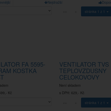
evnější
Nejdražší
Dopo
««
«
stránka
1 z 1
LATOR FA 5595-
VENTILATOR TVS 
RAM KOSTKA
TEPLOVZDUSNY
ST
CELOKOVOVY
ladem
Není skladem
599,- Kč
s DPH: 629,- Kč
««
«
stránka
1 z 1