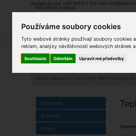
Kontaktujte nás +420 583 411 912 nebo info@elektro-
Používáme soubory cookies
Tyto webové stránky používají soubory cookies a 
reklam, analýzy návštěvnosti webových stránek a z
Souhlasím
Odmítám
Upravit mé předvolby
Vážení zákazníci, v tuto chvíli je Náš internetový 
Tep
Výprodej
Novinky
Cenové
Akce