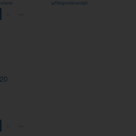
ručené
Nejprodávanější
»
»»
20
»
»»