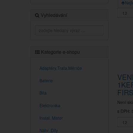
Nejl
Vyhledávání
Kategorie e-shopu
Adaptéry,Trafa,Měniče
VENI
Baterie
1KE
FIR
Bílá
Není sk
Elektronika
s DPH: 
Instal. Mater
Náhr. Díly