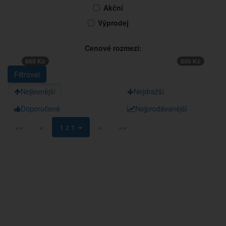
Akční
Výprodej
Cenové rozmezí:
660 Kč
800 Kč
Nejlevnější
Nejdražší
Doporučené
Nejprodávanější
««
«
1 z 1
»
»»