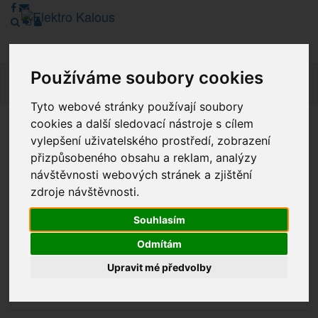
Používáme soubory cookies
Navig
Tyto webové stránky používají soubory
cookies a další sledovací nástroje s cílem
Vážení zákazníci, v tuto chvíli je Náš internetový obchod v
vylepšení uživatelského prostředí, zobrazení
režimu Katalogu. Objednávky on-line nyní nelze vyřídit.
přizpůsobeného obsahu a reklam, analýzy
Děkujeme za pochopení.
návštěvnosti webových stránek a zjištění
zdroje návštěvnosti.
Souhlasím
Výprodej
Odmítám
Novinky
Upravit mé předvolby
Akce