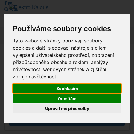
Používáme soubory cookies
Navig
Tyto webové stránky používají soubory
cookies a další sledovací nástroje s cílem
vylepšení uživatelského prostředí, zobrazení
Vážení zákazníci, v tuto chvíli je Náš internetový obchod v
přizpůsobeného obsahu a reklam, analýzy
režimu Katalogu. Objednávky on-line nyní nelze vyřídit.
návštěvnosti webových stránek a zjištění
Děkujeme za pochopení.
zdroje návštěvnosti.
Souhlasím
Výprodej
Odmítám
Novinky
Upravit mé předvolby
Akce