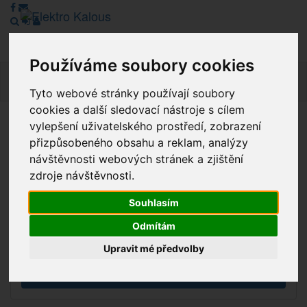
Používáme soubory cookies
Navig
Tyto webové stránky používají soubory
cookies a další sledovací nástroje s cílem
vylepšení uživatelského prostředí, zobrazení
Vážení zákazníci, v tuto chvíli je Náš internetový obchod v
přizpůsobeného obsahu a reklam, analýzy
režimu Katalogu. Objednávky on-line nyní nelze vyřídit.
návštěvnosti webových stránek a zjištění
Děkujeme za pochopení.
zdroje návštěvnosti.
Souhlasím
Výprodej
Odmítám
Novinky
Upravit mé předvolby
Akce