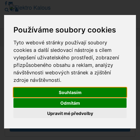
Používáme soubory cookies
Navig
Tyto webové stránky používají soubory
cookies a další sledovací nástroje s cílem
vylepšení uživatelského prostředí, zobrazení
Vážení zákazníci, v tuto chvíli je Náš internetový obchod v
přizpůsobeného obsahu a reklam, analýzy
režimu Katalogu. Objednávky on-line nyní nelze vyřídit.
návštěvnosti webových stránek a zjištění
Děkujeme za pochopení.
zdroje návštěvnosti.
Souhlasím
Výprodej
Odmítám
Novinky
Upravit mé předvolby
Akce