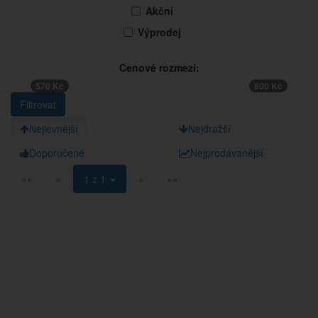
Akční
Výprodej
Cenové rozmezí:
570 Kč
600 Kč
Nejlevnější
Nejdražší
Doporučené
Nejprodávanější
««
«
1 z 1
»
»»