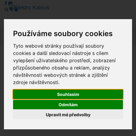
Používáme soubory cookies
Navig
Tyto webové stránky používají soubory
cookies a další sledovací nástroje s cílem
Vážení zákazníci, v tuto chvíli je Náš internetový obchod v
vylepšení uživatelského prostředí, zobrazení
režimu Katalogu. Objednávky on-line nyní nelze vyřídit.
přizpůsobeného obsahu a reklam, analýzy
Děkujeme za pochopení.
návštěvnosti webových stránek a zjištění
zdroje návštěvnosti.
Souhlasím
Výprodej
Odmítám
Novinky
Upravit mé předvolby
Akce