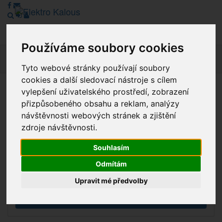
Používáme soubory cookies
Navig
Tyto webové stránky používají soubory
cookies a další sledovací nástroje s cílem
vylepšení uživatelského prostředí, zobrazení
Vážení zákazníci, v tuto chvíli je Náš internetový obchod v
přizpůsobeného obsahu a reklam, analýzy
režimu Katalogu. Objednávky on-line nyní nelze vyřídit.
návštěvnosti webových stránek a zjištění
Děkujeme za pochopení.
zdroje návštěvnosti.
Souhlasím
Výprodej
Odmítám
Novinky
Upravit mé předvolby
Akce