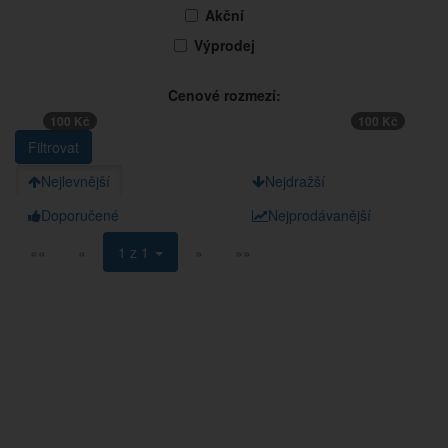
Akční
Výprodej
Cenové rozmezí:
100 Kč
100 Kč
Nejlevnější
Nejdražší
Doporučené
Nejprodávanější
««
«
1 z 1
»
»»