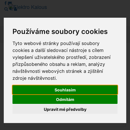
Používáme soubory cookies
Navig
Tyto webové stránky používají soubory
cookies a další sledovací nástroje s cílem
Vážení zákazníci, v tuto chvíli je Náš internetový obchod v
vylepšení uživatelského prostředí, zobrazení
režimu Katalogu. Objednávky on-line nyní nelze vyřídit.
přizpůsobeného obsahu a reklam, analýzy
Děkujeme za pochopení.
návštěvnosti webových stránek a zjištění
zdroje návštěvnosti.
Souhlasím
Výprodej
Odmítám
Novinky
Upravit mé předvolby
Akce