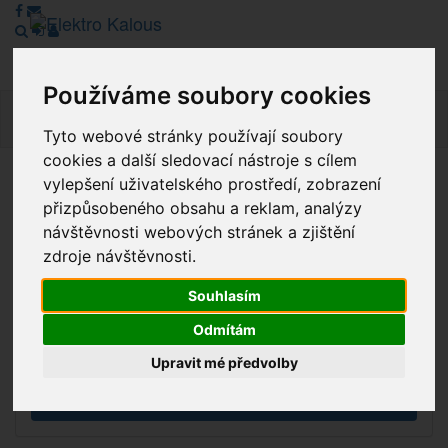
Používáme soubory cookies
Navig
Tyto webové stránky používají soubory
cookies a další sledovací nástroje s cílem
vylepšení uživatelského prostředí, zobrazení
Vážení zákazníci, v tuto chvíli je Náš internetový obchod v
přizpůsobeného obsahu a reklam, analýzy
režimu Katalogu. Objednávky on-line nyní nelze vyřídit.
návštěvnosti webových stránek a zjištění
Děkujeme za pochopení.
zdroje návštěvnosti.
Souhlasím
Výprodej
Odmítám
Novinky
Upravit mé předvolby
Akce