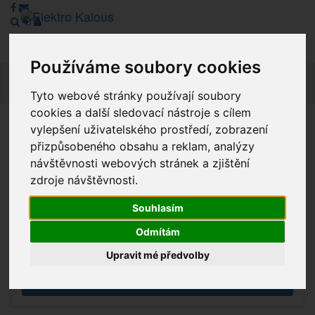
Používáme soubory cookies
Navig
Tyto webové stránky používají soubory
cookies a další sledovací nástroje s cílem
vylepšení uživatelského prostředí, zobrazení
Vážení zákazníci, v tuto chvíli je Náš internetový obchod v
přizpůsobeného obsahu a reklam, analýzy
režimu Katalogu. Objednávky on-line nyní nelze vyřídit.
návštěvnosti webových stránek a zjištění
Děkujeme za pochopení.
zdroje návštěvnosti.
Souhlasím
Výprodej
Odmítám
Novinky
Upravit mé předvolby
Akce