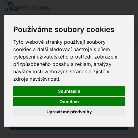
Používáme soubory cookies
Navig
Tyto webové stránky používají soubory
cookies a další sledovací nástroje s cílem
vylepšení uživatelského prostředí, zobrazení
Vážení zákazníci, v tuto chvíli je Náš internetový obchod v
přizpůsobeného obsahu a reklam, analýzy
režimu Katalogu. Objednávky on-line nyní nelze vyřídit.
návštěvnosti webových stránek a zjištění
Děkujeme za pochopení.
zdroje návštěvnosti.
Souhlasím
Výprodej
Odmítám
Novinky
Upravit mé předvolby
Akce