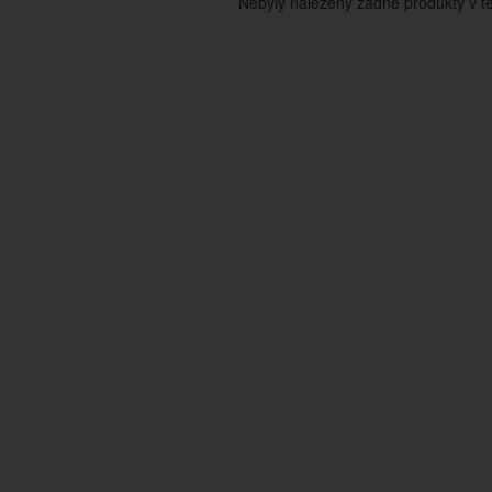
Nebyly nalezeny žádné produkty v tét