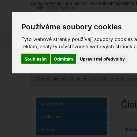
Kontaktujte nás +420 583 411 912 nebo info@elektro-
Používáme soubory cookies
Tyto webové stránky používají soubory cookies a 
reklam, analýzy návštěvnosti webových stránek a z
Souhlasím
Odmítám
Upravit mé předvolby
Vážení zákazníci, v tuto chvíli je Náš internetový 
Čis
Výprodej
Novinky
Akce
Nejl