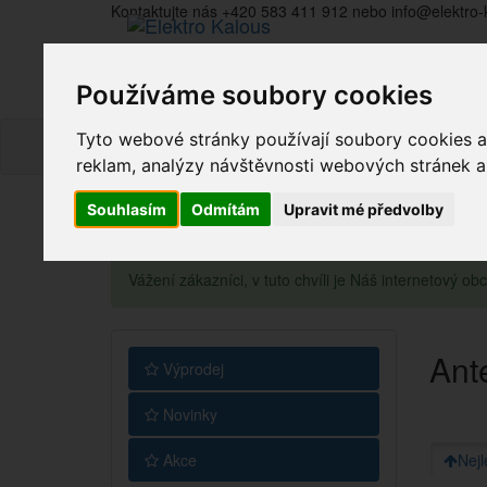
Kontaktujte nás +420 583 411 912 nebo info@elektro-
Používáme soubory cookies
Tyto webové stránky používají soubory cookies a 
reklam, analýzy návštěvnosti webových stránek a z
Souhlasím
Odmítám
Upravit mé předvolby
Vážení zákazníci, v tuto chvíli je Náš internetový 
Ant
Výprodej
Novinky
Akce
Nejl