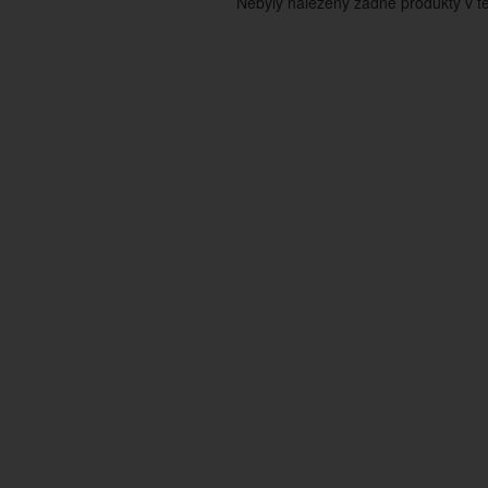
Nebyly nalezeny žádné produkty v tét