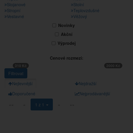
Stojanové
Stolní
Stropní
Teplovzdušné
Vestavné
Věžový
Novinky
Akční
Výprodej
Cenové rozmezí:
310 Kč
2000 Kč
Nejlevnější
Nejdražší
Doporučené
Nejprodávanější
««
«
1 z 1
»
»»