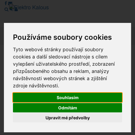
Navig
Používáme soubory cookies
Tyto webové stránky používají soubory
cookies a další sledovací nástroje s cílem
Vážení zákazníci, v tuto chvíli je Náš internetový obchod v
vylepšení uživatelského prostředí, zobrazení
režimu Katalogu. Objednávky on-line nyní nelze vyřídit.
Děkujeme za pochopení.
přizpůsobeného obsahu a reklam, analýzy
návštěvnosti webových stránek a zjištění
zdroje návštěvnosti.
Výprodej
Souhlasím
Odmítám
Novinky
Upravit mé předvolby
Akce