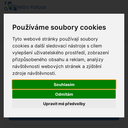
Používáme soubory cookies
Navig
Tyto webové stránky používají soubory
cookies a další sledovací nástroje s cílem
vylepšení uživatelského prostředí, zobrazení
Vážení zákazníci, v tuto chvíli je Náš internetový obchod v
přizpůsobeného obsahu a reklam, analýzy
režimu Katalogu. Objednávky on-line nyní nelze vyřídit.
návštěvnosti webových stránek a zjištění
Děkujeme za pochopení.
zdroje návštěvnosti.
Souhlasím
Výprodej
Odmítám
Novinky
Upravit mé předvolby
Akce