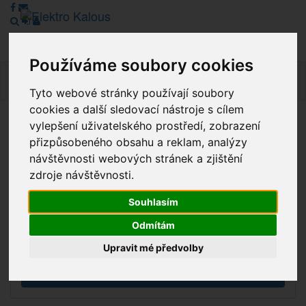
Používáme soubory cookies
Navig
Tyto webové stránky používají soubory
cookies a další sledovací nástroje s cílem
vylepšení uživatelského prostředí, zobrazení
Vážení zákazníci, v tuto chvíli je Náš internetový obchod v
přizpůsobeného obsahu a reklam, analýzy
režimu Katalogu. Objednávky on-line nyní nelze vyřídit.
návštěvnosti webových stránek a zjištění
Děkujeme za pochopení.
zdroje návštěvnosti.
Souhlasím
Výprodej
Odmítám
Novinky
Upravit mé předvolby
Akce