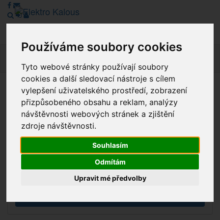
Používáme soubory cookies
Navig
Tyto webové stránky používají soubory
cookies a další sledovací nástroje s cílem
vylepšení uživatelského prostředí, zobrazení
Vážení zákazníci, v tuto chvíli je Náš internetový obchod v
přizpůsobeného obsahu a reklam, analýzy
režimu Katalogu. Objednávky on-line nyní nelze vyřídit.
návštěvnosti webových stránek a zjištění
Děkujeme za pochopení.
zdroje návštěvnosti.
Souhlasím
Výprodej
Odmítám
Novinky
Upravit mé předvolby
Akce