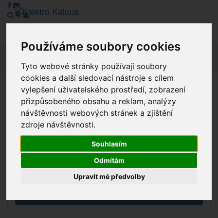
Používáme soubory cookies
Navig
Tyto webové stránky používají soubory
cookies a další sledovací nástroje s cílem
vylepšení uživatelského prostředí, zobrazení
Vážení zákazníci, v tuto chvíli je Náš internetový obchod v
přizpůsobeného obsahu a reklam, analýzy
režimu Katalogu. Objednávky on-line nyní nelze vyřídit.
návštěvnosti webových stránek a zjištění
Děkujeme za pochopení.
zdroje návštěvnosti.
Souhlasím
Výprodej
Odmítám
Novinky
Upravit mé předvolby
Akce