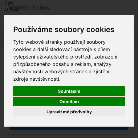
Používáme soubory cookies
Navig
Tyto webové stránky používají soubory
cookies a další sledovací nástroje s cílem
vylepšení uživatelského prostředí, zobrazení
Vážení zákazníci, v tuto chvíli je Náš internetový obchod v
přizpůsobeného obsahu a reklam, analýzy
režimu Katalogu. Objednávky on-line nyní nelze vyřídit.
návštěvnosti webových stránek a zjištění
Děkujeme za pochopení.
zdroje návštěvnosti.
Souhlasím
Výprodej
Odmítám
Novinky
Upravit mé předvolby
Akce