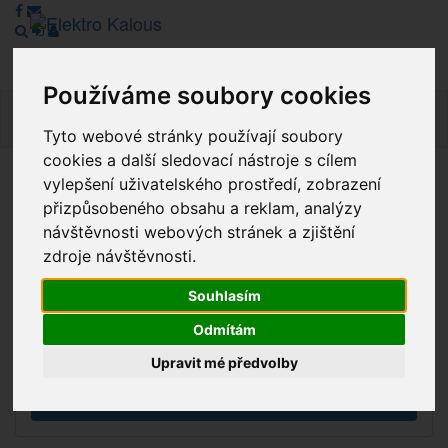
Používáme soubory cookies
Navig
Tyto webové stránky používají soubory
cookies a další sledovací nástroje s cílem
vylepšení uživatelského prostředí, zobrazení
Vážení zákazníci, v tuto chvíli je Náš internetový obchod v
přizpůsobeného obsahu a reklam, analýzy
režimu Katalogu. Objednávky on-line nyní nelze vyřídit.
návštěvnosti webových stránek a zjištění
Děkujeme za pochopení.
zdroje návštěvnosti.
Souhlasím
Výprodej
Odmítám
Novinky
Upravit mé předvolby
Akce