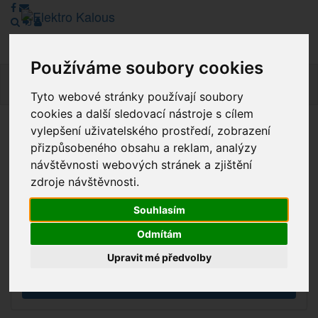
Používáme soubory cookies
Navig
Tyto webové stránky používají soubory
cookies a další sledovací nástroje s cílem
vylepšení uživatelského prostředí, zobrazení
Vážení zákazníci, v tuto chvíli je Náš internetový obchod v
přizpůsobeného obsahu a reklam, analýzy
režimu Katalogu. Objednávky on-line nyní nelze vyřídit.
návštěvnosti webových stránek a zjištění
Děkujeme za pochopení.
zdroje návštěvnosti.
Souhlasím
Výprodej
Odmítám
Novinky
Upravit mé předvolby
Akce