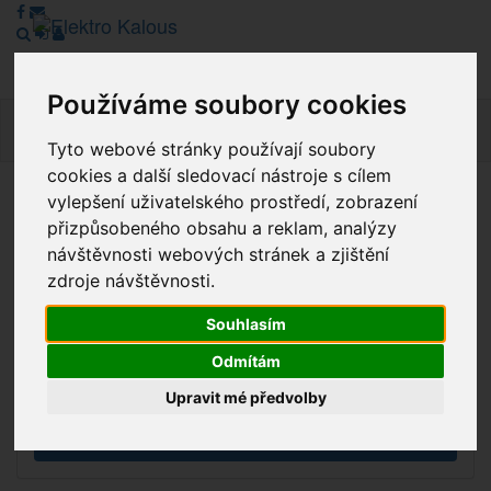
Používáme soubory cookies
Navig
Tyto webové stránky používají soubory
cookies a další sledovací nástroje s cílem
vylepšení uživatelského prostředí, zobrazení
Vážení zákazníci, v tuto chvíli je Náš internetový obchod v
přizpůsobeného obsahu a reklam, analýzy
režimu Katalogu. Objednávky on-line nyní nelze vyřídit.
návštěvnosti webových stránek a zjištění
Děkujeme za pochopení.
zdroje návštěvnosti.
Souhlasím
Výprodej
Odmítám
Novinky
Upravit mé předvolby
Akce