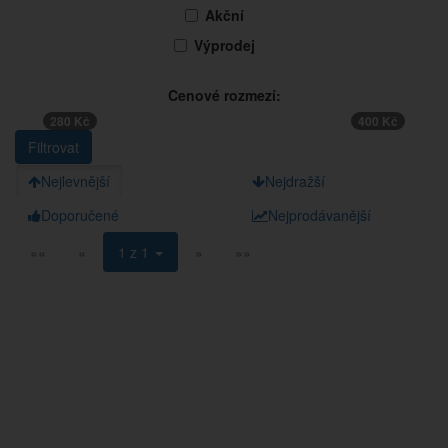
Akční
Výprodej
Cenové rozmezí:
280 Kč
400 Kč
Nejlevnější
Nejdražší
Doporučené
Nejprodávanější
««
«
1 z 1
»
»»