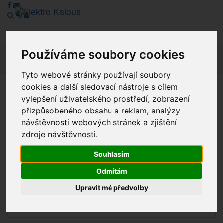
Používáme soubory cookies
Navig
Tyto webové stránky používají soubory
cookies a další sledovací nástroje s cílem
Vážení zákazníci, v tuto chvíli je Náš internetový obchod v
vylepšení uživatelského prostředí, zobrazení
režimu Katalogu. Objednávky on-line nyní nelze vyřídit.
přizpůsobeného obsahu a reklam, analýzy
Děkujeme za pochopení.
návštěvnosti webových stránek a zjištění
zdroje návštěvnosti.
Souhlasím
Výprodej
Odmítám
Novinky
Upravit mé předvolby
Akce